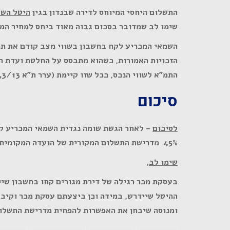
התשלום היחסי המיוחס לדירה שבנדון בגין
היטל הש
שימו לב שמדובר בסכום גבוה מאוד ביחס למחיר המכי
הזכויות האמורות, כשהוא מתבסס על החלטת ועדת הע
התמ"א לשווי הנכס, ככל שזו קיימת (ערר ת"א 85143/13 רון צין נ' ועדה מקומית לתכנון ובניה ר"ג).
סיכום
לסיכום
– לאחר הגשת שומה נגדית השמאי המכריע 
45% מדרישת התשלום המקורית של הועדה המקומית לתכנון ובניה בתל אביב !!!!.
שימו לב,
בעסקת מכר רגילה של דירת מגורים קחו בחשבון שיי
ההיטל שיידרש, במידה וכן ביצעתם עסקת מכר וקיב
ומנוסה שיבחן את האפשרות להפחית מדרישת התשלום