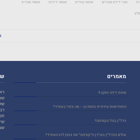
יה
מכר דירת מגורים
שומה נגדית
שמאי דירות
שמאי מכריע
מלץ
ה
מאמרים
שע
ראש
שטח דירה ותקן 9
שני
של
התחדשות עירונית ברמת גן – מה צפוי בעתיד?
רבי
חמ
נדל"ן בצל הקורונה?
שי
שב
עולם הנדל"ן בעידן ה"קורונה" מה צופן לנו העתיד?