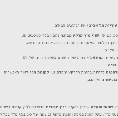
עיריית תל אביב
) את הנתונים הבאים:
שווי מ"ר קרקע מבונה
נקבע בסך 25,000 ₪.
פיכך החלופה המיטבית הריסת הבנין הקיים ובניה חדשה.
– 9.1
בעיית ה
מושאע
– דחיה של 7 שנים בשיעור היוון של 6%.
בניה
.
רתפים
לדירות בקומת הקרקע ומקדם 1.2
לקומת הגג
לאור האפשרות
כת שחיה
על
הגג
.
בע
שמאי הועדה
שניתן להקים
בנין מגורים
חדש הכולל 7 קומות בש