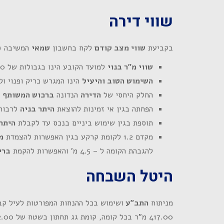
שווי דירה
בקביעת
שווי מצב קודם
לקח בחשבון
שמאי
המשיבה (
שווי מ"ר בנוי
למועד הקובע הינו בגבולות של 40,000 ₪.
השימוש הטוב והיעיל
הינו המגרש כריק ופנוי ול
החלק היחסי של
הדירה
הנדונה
ברכוש המשותף
7%.
הפחתה בגין אי זמינות להוצאת
היתר בניה
לרבות 
תוספת בגין שימוש ביניים בנכס עד לקבלת
היתר 
מקדם 1.2 לקומת קרקע בגין האפשרות להצמדת
מ
להגבהת הקומה ל – 4.5 מ' והאפשרות להקמת
ברי
היטל השבחה
מניתוח
התב"ע
ושימוש בכל ההנחות המפורטות לעיל ק
417.00 מ"ר בכל קומה, קומת גג תחתון בשטח של 362.00 מ"ר, מעל קומת כניסה וקומת מרתף (בשטח של 362.00 מ"ר בכל קומה).