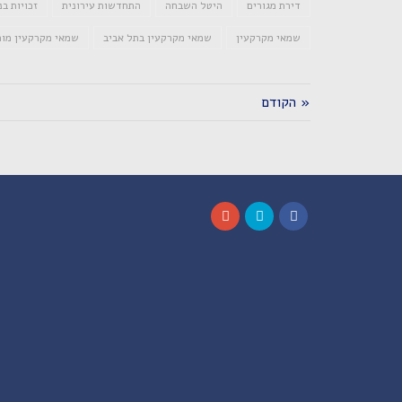
דירת מגורים
היטל השבחה
התחדשות עירונית
זכויות בנ
שמאי מקרקעין
שמאי מקרקעין בתל אביב
שמאי מקרקעין מו
« הקודם
Google+
Twitter
Facebook