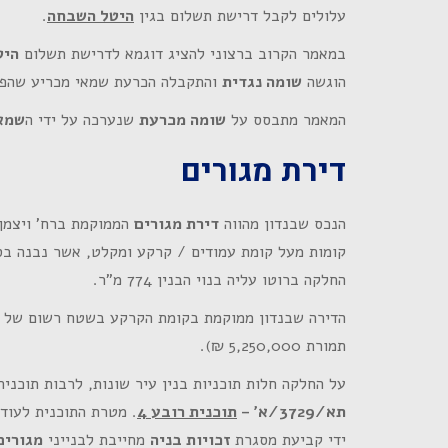
עלולים לקבל דרישת תשלום בגין
היטל השבחה
.
במאמר הקרוב ברצוני להציג דוגמא לדרישת תשלום
היט
הוגשה
שומה נגדית
והתקבלה הכרעת שמאי מכריע שהפח
המאמר מתבסס על
שומה מכרעת
שנערכה על ידי ה
שמא
דירת מגורים
הנכס שבנדון מהווה
דירת מגורים
החלקה ברוטו עליה בנוי הבנין 774 מ"ר.
תמורת 5,250,000 ₪).
על החלקה חלות תוכניות בנין עיר שונות, לרבות תוכנית מתאר מקומי
תא/3729/א' –
תוכנית רובע 4
. מטרת התוכנית לעוד
ידי קביעת מסגרת
זכויות בניה
מחייבת לבנייני
מגורים