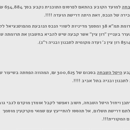
בחה
למועד הקובע בהתאם לפרסום 
רה של הנכס, זאת היתה דרישת הועדה !!!!.
השמאי המכריע לקח בחשבון בשווי מצב קודם את תרומת תמ"א 38 ומסמך מדיניות לשווי הנכס הנובעת מהפוטנצי
רר בעניין "רון צין" אשר קבעה שיש להביא בחשבון את תרומתה ש
קבע
היטל השבחה
בסכום של 300,625 ₪, המהווה הפחתה בשיעור
תכן ויחול היטל השבחה, חשוב ואפשר לקבל אומדן מוקדם לגבי גוב
לתם דרישת תשלום, אל תהססו להתייעץ עם שמאי מקרקעין מוסמך
 המקורית!!!.