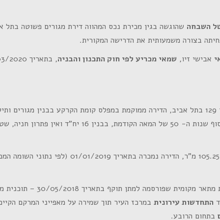
ל השבחה
שהוגשה בגין מכירת נכס המהווה דירת מגורים פשוטה בתל א
יתה בצורה משמעותית את הדרישה המקורית.
י
אבישי זיו,
שמאי מכריע לפי חוק התכנון והבניה
, בתאריך 01/03/2020.
קומות מעל קומת עמודים / קרקע ומקלט, אשר נבנה בסוף שנות ה- 50 של המאה הקודמת, בבנין 16 יח"ד ואין פתרון חני
הדירה שבנדון ממוקמת בקומת הקרקע בשטח רשום של 105.25 מ"ר, הדירה נמכרה בתאריך 01/01/2019 (לפי 
ת שפורסמה למתן תוקף בתאריך 30/05/2018 – תוכנית מס'
ד
התחדשות עירונית
במרכז העיר תוך שמירה על מאפייני המרקם הקיים
בתחום הרובע.