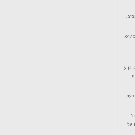
ביב,
הממוקמת ברח' ויצמן 129 בתל אביב, הדירה ממוקמת במפלס קומת הקרקע בבנין מגורים ותיק בן 3
ה, שטח
נתוני השומה המכרעת
 על