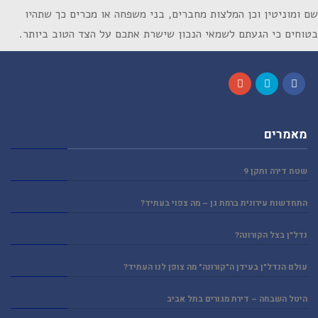
שם ומוניטין וכן המלצות מחברים, בני משפחה או מכרים כך שתהיו
בטוחים כי הגעתם לשמאי הנכון שישרת אתכם על הצד הטוב ביותר.
Google+
Twitter
Facebook
מאמרים
שטח דירה ותקן 9
התחדשות עירונית ברמת גן – מה צפוי בעתיד?
נדל"ן בצל הקורונה?
עולם הנדל"ן בעידן ה"קורונה" מה צופן לנו העתיד?
היטל השבחה – דירת מגורים בתל אביב