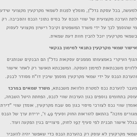
למעשה, בכל עסקת נדל"ן, מומלץ לפנות לשמאי מקרקעין מקצועי שידע
לתת הערכה מקצועית של שווי הנכס על בסיס נתוני הנכס והסביבה. רק
מי שהוסמך לכך על ידי משרד המשפטים וקיבל רישיון מקצועי לעסוק
כשמאי מקרקעין יוכל להכין חוות דעת שמאית.
אישור שמאי מקרקעין כתנאי למימון בנקאי
הגוף העיקרי באמצעותו מממנים עסקאות נדל"ן הם הבנקים שנותנים
ללווים משכנתאות למימון העסקה. המשכנתא תאושר רק לאחר אישור
והערכת הנכס על ידי שמאי מקרקעין מוסמך שיכין דו"ח מסודר לבנק.
מעבר להערכת נכס למטרת הלוואת משכנתא,
משרד שמאים במרכז
עוסק בתחומים נוספים כגון הערכות שווי לנכס, הפחתת היטל השבחה,
אומדן שווי נכס לצורכי מיסוי כגון מס שבח מקרקעין, אומדן שווי "דירת
מגורים מזכה" בהתאם להוראות החוק וסעיף 49 ז', ירידת ערך של הנכס
בגלל אישור תכנית לפי סעיף 197 לחוק, פיצויים בגין הפקעה ועוד.
שמאי מקרקעין לא עוסק רק בהערכת הנכס כדי שאפשר יהיה להעביר