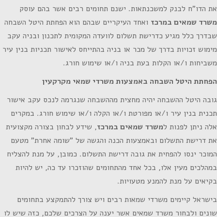
את הדו"ח לבנק למשכנתאות. ישנם תחומים רבים אשר בהם עוסק
משרד שמאים במרכז
ואחד העיקריים שבהם הוא הפחתת היטל השבחה
שבדרך כלל מגיע כדרישת תשלום לוועדה המקומית לתכנון ובניה עקב
מימוש זכויות בדרך של מכר או בניה בהתייחס לאישור תכניות בנין עיר
משביחות ו/או הקלות בעת בניה ו/או שימוש חורג.
הפחתת היטל השבחה באמצעות משרדי שמאי מקרקעין
גובה היטל ההשבחה יהיה מחצית מההשבחה שנגרמה לנכס עקב אישור
תכנית בנין עיר ו/או מפורטת ו/או הקלה ו/או שימוש חורג. במקרים
אלה ניתן לפנות ל
משרד שמאים במרכז
, שידע לבחון בצורה מקצועית
את דרישת התשלום ובאמצעות הכנה והגשה של "שומה אחרת" מטעם
המוכר ינסו להפחית את גובה דרישת התשלום. כמובן, על מנת להצליח
במהלכים מעין אלו, בכל אחד מהתחומים שהוזכרו עד כה, יש להיות
בקיאים על מנת להמנע מטעויות.
בישראל קיימים משרדי שמאות רבים ויש צורך להתמקצע בתחומים
שונים ולבחור משרד שמאים אשר יענה על הצרכים שלכם, כזה שיש לו