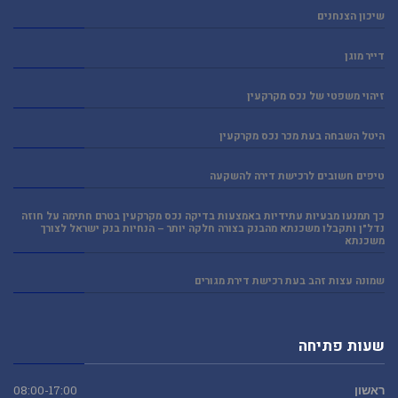
שיכון הצנחנים
דייר מוגן
זיהוי משפטי של נכס מקרקעין
היטל השבחה בעת מכר נכס מקרקעין
טיפים חשובים לרכישת דירה להשקעה
כך תמנעו מבעיות עתידיות באמצעות בדיקה נכס מקרקעין בטרם חתימה על חוזה
נדל"ן ותקבלו משכנתא מהבנק בצורה חלקה יותר – הנחיות בנק ישראל לצורך
משכנתא
שמונה עצות זהב בעת רכישת דירת מגורים
שעות פתיחה
ראשון
08:00-17:00