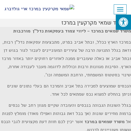
לתוכן
תפריט
פתח סרגל נגישות
משרד שמאי מקרקעין במרכז
משרד שמאים במרכז – ליווי צמוד בעסקאות נדל"ן מורכבות
במרכז הארץ ככלל, ובתל אביב בפרט, מתבצעות עסקאות נדל"ן רבות,
וזאת בגלל התנועה הרבה של צעירים המעוניינים לעבור לגור בגוש דן
ובתל אביב או כאלה שעוברים ממנה לאזורים רחוקים יותר באזור מרכז
הארץ. הסיבות מגוונות ורבות וכוללות לדוגמה מעבר לעבודה אחרת,
שינוי בסטטוס המשפחתי, הרחבת המשפחה וכו'.
הנכסים שמוצעים למכירה בתל אביב והמרכז הם בעלי נתונים שונים
וניתן בהחלט למצוא נכס שמתאים לכל אחד.
בגלל השונות הגבוהה בנכסים והעובדה שקיים מגוון רחב של נכסים
ברמות מחירים שונות (אך בכל זאת גבוהות ואפילו מאוד) מומלץ לפנות
אל
משרד שמאים במרכז
אשר יכין לכם חוות דעת מקצועית לגבי הנכס
שאותו מעוניינים לרכוש.