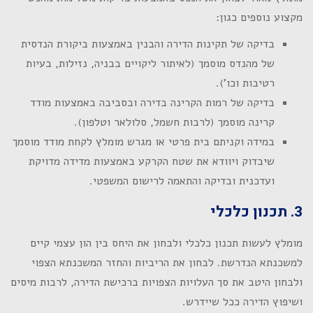
מקצוע נוספים כגון:
בדיקה של תקינות הדירה והבנין באמצעות ביקורת הנדסית
של מהנדס מוסמך (לאיתור ליקויים בבניה, נזילות, בעיות
רטיבות וכו').
בדיקה של רמות הקרינה בדירה ובסביבה באמצעות מודד
קרינה מוסמך (לרבות חשמל, סלולאר וטלפון).
במידה וקניתם בית פרטי או מגרש מומלץ לקחת מודד מוסמך
שיבדוק ויוודא את שטח הקרקע באמצעות מדידה מדויקת
ועדכנית ובדיקה והתאמה לרישום המשפטי.
3. תכנון כלכלי
מומלץ לעשות תכנון כלכלי ולבחון את היחס בין הון עצמי קיים
למשכנתא הנדרשת. לבחון את הריביות והחזר המשכנתא הצפוי
ולבחון היטב את סך העלויות הצפויות ברכישת הדירה, לרבות מיסים
ושיפוץ הדירה ככל שיידרש.