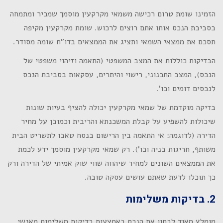
הזמינו שומת טרום רכישה משמאי מקרקעין מוסמך שמכיר ומתמחה
בסביבת הנכס אותו אתם רוצים לרכוש. שומת מקרקעין מקיפה
תסכם את ממצאי השמאי ותציג את הממצאים בדו"ח שומה מסודר.
הבדיקות כוללות את המצב המשפטי (התאמה וזיהוי משפטי של
הנכס), המצב התכנוני, רישוי והיתרים, עסקאות בסביבת הנכס
לנכסים דומים וכו'.
בדיקה מוקדמת של שמאי מקרקעין יכולה להציף בעיות שונות
שיכולות להשפיע על קבלת המשכנתא והריבית וכמובן על מחיר
הדירה (לדוגמה: אי התאמה בין הרישום בנסח טאבו לתשריט הבית
משותף, חריגות בניה וכו'). רק שמאי מקרקעין מוסמך ידע לכמת
את הממצאים השונים למחיר שיהווה שווי שוק אמיתי של הדירה ורק
כך תוכלו לדעת שאתם עושים עסקה טובה.
2. בדיקות משלימות
מומלץ מאוד לבחון את הנכס באמצעות בדיקות משלימות מאנשי