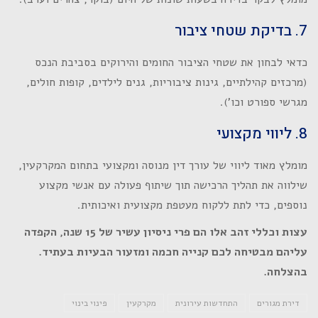
7. בדיקת שטחי ציבור
כדאי לבחון את שטחי הציבור החומים והירוקים בסביבת הנכס
(מרכזים קהילתיים, גינות ציבוריות, גנים לילדים, קופות חולים,
מגרשי ספורט וכו').
8. ליווי מקצועי
מומלץ מאוד ליווי של עורך דין מנוסה ומקצועי בתחום המקרקעין,
שילווה את תהליך הרכישה תוך שיתוף פעולה עם אנשי מקצוע
נוספים, כדי לתת ללקוח מעטפת מקצועית ואיכותית.
עצות וכללי זהב אלו הם פרי ניסיון עשיר של 15 שנה, הקפדה
עליהם מבטיחה לכם קנייה חכמה ומזעור הבעיות בעתיד.
בהצלחה.
דירת מגורים
התחדשות עירונית
מקרקעין
פינוי בינוי