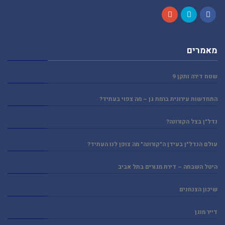
Google+
Twitter
Facebook
מאמרים
שטח דירה ותקן 9
התחדשות עירונית ברמת גן – מה צפוי בעתיד?
נדל"ן בצל הקורונה?
עולם הנדל"ן בעידן ה"קורונה" מה צופן לנו העתיד?
היטל השבחה – דירת מגורים בתל אביב
שיכון הצנחנים
דייר מוגן