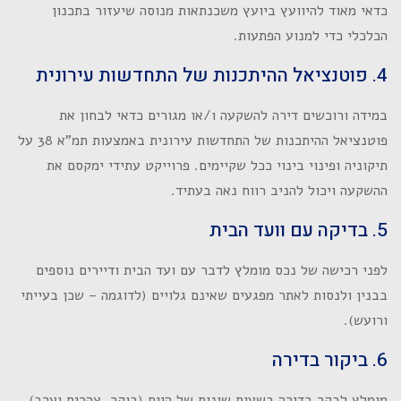
כדאי מאוד להיוועץ ביועץ משכנתאות מנוסה שיעזור בתכנון
הכלכלי כדי למנוע הפתעות.
4. פוטנציאל ההיתכנות של התחדשות עירונית
במידה ורוכשים דירה להשקעה ו/או מגורים כדאי לבחון את
פוטנציאל ההיתכנות של התחדשות עירונית באמצעות תמ"א 38 על
תיקוניה ופינוי בינוי ככל שקיימים. פרוייקט עתידי ימקסם את
ההשקעה ויכול להניב רווח נאה בעתיד.
5. בדיקה עם וועד הבית
לפני רכישה של נכס מומלץ לדבר עם ועד הבית ודיירים נוספים
בבנין ולנסות לאתר מפגעים שאינם גלויים (לדוגמה – שכן בעייתי
ורועש).
6. ביקור בדירה
מומלץ לבקר בדירה בשעות שונות של היום (בוקר, צהרים וערב).