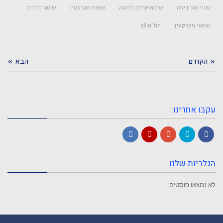
שווי של דירה
שומת טרום רכישה
שומת מקרקעין
שמאי דירות
שמאי מקרקעין
תמ"א 38
« הקודם
הבא »
עקבו אחרינו:
LinkedIn
YouTube
Google+
Twitter
Facebook
הגלריות שלנו
לא נמצאו פוסטים.