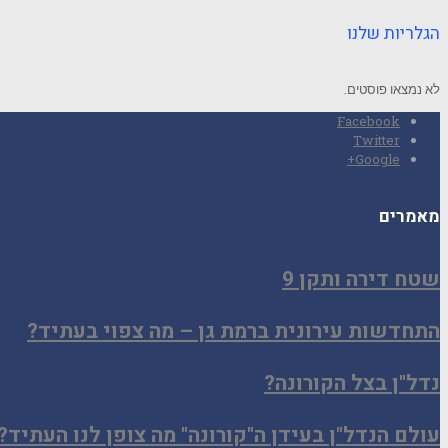
הגלריות שלנו
לא נמצאו פוסטים.
Facebook
Twitter
Google+
מאמרים
שטח דירה ותקן 9
התחדשות עירונית ברמת גן – מה צפוי בעתיד?
נדל"ן בצל הקורונה?
עולם הנדל"ן בעידן ה"קורונה" מה צופן לנו העתיד?