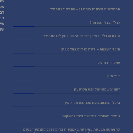
שני
של
התחדשות עירונית ברמת גן – מה צפוי בעתיד?
רבי
חמ
נדל"ן בצל הקורונה?
שי
שב
עולם הנדל"ן בעידן ה"קורונה" מה צופן לנו העתיד?
היטל השבחה – דירת מגורים בתל אביב
שיכון הצנחנים
דייר מוגן
זיהוי משפטי של נכס מקרקעין
היטל השבחה בעת מכר נכס מקרקעין
טיפים חשובים לרכישת דירה להשקעה
כך תמנעו מבעיות עתידיות באמצעות בדיקה נכס מקרקעין בטרם