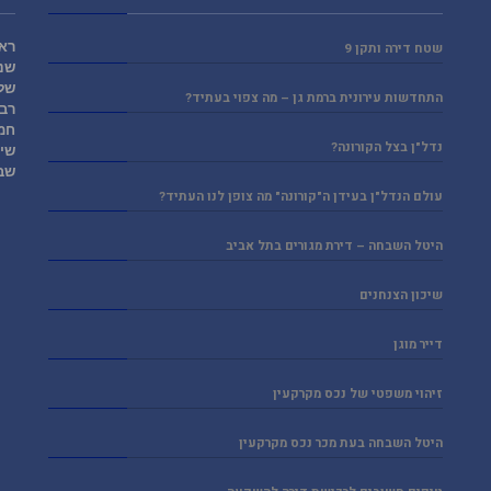
ראש
שטח דירה ותקן 9
שני
של
התחדשות עירונית ברמת גן – מה צפוי בעתיד?
רבי
חמ
נדל"ן בצל הקורונה?
שי
שב
עולם הנדל"ן בעידן ה"קורונה" מה צופן לנו העתיד?
היטל השבחה – דירת מגורים בתל אביב
שיכון הצנחנים
דייר מוגן
זיהוי משפטי של נכס מקרקעין
היטל השבחה בעת מכר נכס מקרקעין