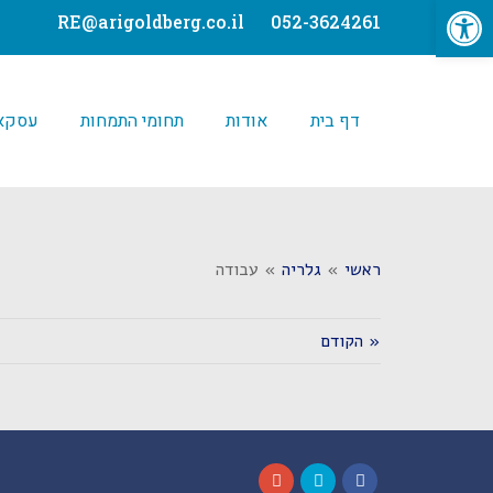
פתח סרגל נגישות
לתוכן
RE@arigoldberg.co.il
052-3624261
דף בית
אודות
תחומי התמחות
עסקאו
ראשי
»
גלריה
»
עבודה
« הקודם