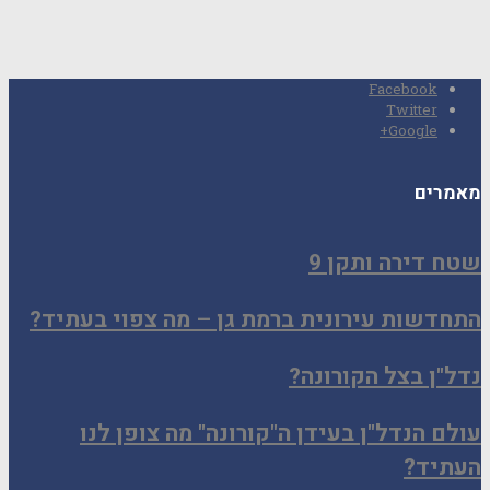
Facebook
Twitter
Google+
מאמרים
שטח דירה ותקן 9
התחדשות עירונית ברמת גן – מה צפוי בעתיד?
נדל"ן בצל הקורונה?
עולם הנדל"ן בעידן ה"קורונה" מה צופן לנו
העתיד?