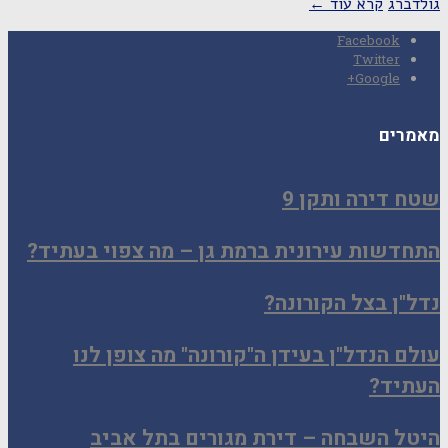
גולדברג
קרא עוד ←
Facebook
Twitter
Google+
מאמרים
שטח דירה ותקן 9
התחדשות עירונית ברמת גן – מה צפוי בעתיד?
נדל"ן בצל הקורונה?
עולם הנדל"ן בעידן ה"קורונה" מה צופן לנו
העתיד?
היטל השבחה – דירת מגורים בתל אביב