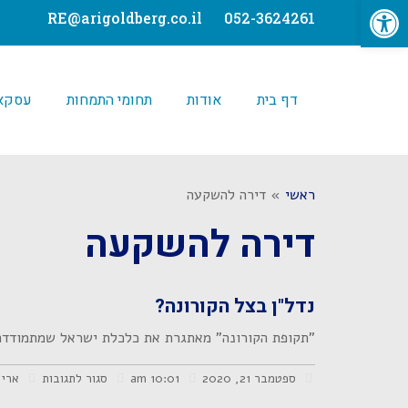
פתח סרגל נגישות
לתוכן
RE@arigoldberg.co.il
052-3624261
דף בית
אודות
תחומי התמחות
עסקאו
ראשי
»
דירה להשקעה
דירה להשקעה
נדל"ן בצל הקורונה?
"תקופת הקורונה" מאתגרת את כלכלת ישראל שמתמודדת ע
ספטמבר 21, 2020
10:01 am
סגור לתגובות
ארי 