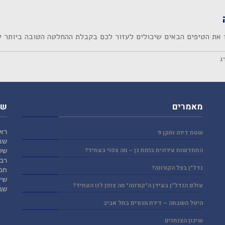
 את הטיפים הבאים שיכולים לעזור לכם בקבלת ההחלטה הטובה ביותר ע
ג
מאמרים
שע
ראש
שטח דירה ותקן 9
שני
התחדשות עירונית ברמת גן – מה צפוי בעתיד?
של
רבי
נדל"ן בצל הקורונה?
חמ
שי
עולם הנדל"ן בעידן ה"קורונה" מה צופן לנו העתיד?
שב
היטל השבחה – דירת מגורים בתל אביב
שיכון הצנחנים