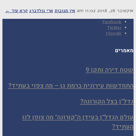
אוקטובר 26, 2018
11:02 am
אין תגובות
ארי גולדברג
קרא עוד ←
Facebook
Twitter
Google+
מאמרים
שטח דירה ותקן 9
התחדשות עירונית ברמת גן – מה צפוי בעתיד?
נדל"ן בצל הקורונה?
עולם הנדל"ן בעידן ה"קורונה" מה צופן לנו
העתיד?