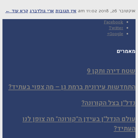
אוקטובר 26, 2018
11:02 am
אין תגובות
ארי גולדברג
קרא עוד ←
Facebook
Twitter
Google+
מאמרים
שטח דירה ותקן 9
התחדשות עירונית ברמת גן – מה צפוי בעתיד?
נדל"ן בצל הקורונה?
עולם הנדל"ן בעידן ה"קורונה" מה צופן לנו
העתיד?