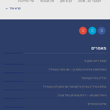
דצמבר 10, 2018
6:37 pm
אין תגובות
ארי גולדברג
קרא עוד ←
Google+
Twitter
Facebook
מאמרים
שטח דירה ותקן 9
התחדשות עירונית ברמת גן – מה צפוי בעתיד?
נדל"ן בצל הקורונה?
עולם הנדל"ן בעידן ה"קורונה" מה צופן לנו העתיד?
היטל השבחה – דירת מגורים בתל אביב
שיכון הצנחנים