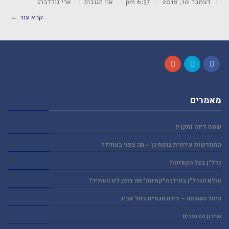
דצמבר 10, 2018
6:37 pm
אין תגובות
ארי גולדברג
קרא עוד ←
Google+
Twitter
Facebook
מאמרים
שטח דירה ותקן 9
התחדשות עירונית ברמת גן – מה צפוי בעתיד?
נדל"ן בצל הקורונה?
עולם הנדל"ן בעידן ה"קורונה" מה צופן לנו העתיד?
היטל השבחה – דירת מגורים בתל אביב
שיכון הצנחנים