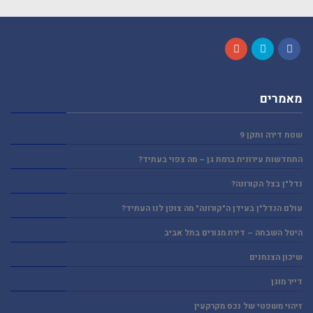
Google+
Twitter
Facebook
מאמרים
שטח דירה ותקן 9
התחדשות עירונית ברמת גן – מה צפוי בעתיד?
נדל"ן בצל הקורונה?
עולם הנדל"ן בעידן ה"קורונה" מה צופן לנו העתיד?
היטל השבחה – דירת מגורים בתל אביב
שיכון הצנחנים
דייר מוגן
זיהוי משפטי של נכס מקרקעין