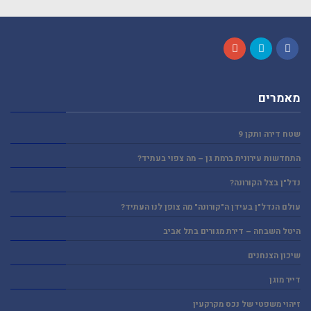
Google+
Twitter
Facebook
מאמרים
שטח דירה ותקן 9
התחדשות עירונית ברמת גן – מה צפוי בעתיד?
נדל"ן בצל הקורונה?
עולם הנדל"ן בעידן ה"קורונה" מה צופן לנו העתיד?
היטל השבחה – דירת מגורים בתל אביב
שיכון הצנחנים
דייר מוגן
זיהוי משפטי של נכס מקרקעין