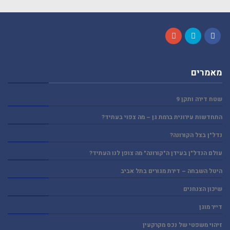
Google+
Twitter
Facebook
מאמרים
שטח דירה ותקן 9
התחדשות עירונית ברמת גן – מה צפוי בעתיד?
נדל"ן בצל הקורונה?
עולם הנדל"ן בעידן ה"קורונה" מה צופן לנו העתיד?
היטל השבחה – דירת מגורים בתל אביב
שיכון הצנחנים
דייר מוגן
זיהוי משפטי של נכס מקרקעין