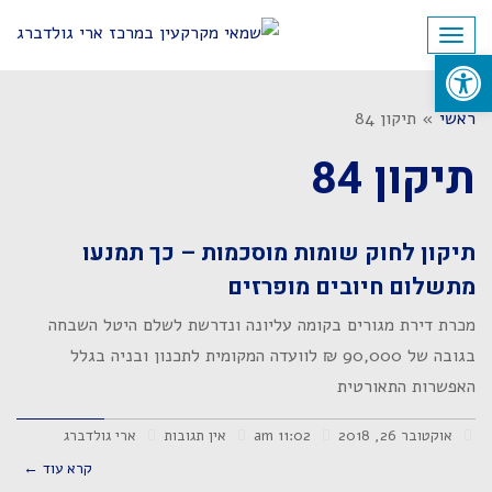
לתוכן
תפריט
פתח סרגל נגישות
ראשי
»
תיקון 84
תיקון 84
תיקון לחוק שומות מוסכמות – כך תמנעו
מתשלום חיובים מופרזים
מכרת דירת מגורים בקומה עליונה ונדרשת לשלם היטל השבחה
בגובה של 90,000 ₪ לוועדה המקומית לתכנון ובניה בגלל
האפשרות התאורטית
אוקטובר 26, 2018
11:02 am
אין תגובות
ארי גולדברג
קרא עוד ←