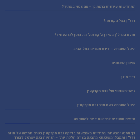
התחדשות עירונית ברמת גן – מה צפוי בעתיד?
נדל"ן בצל הקורונה?
עולם הנדל"ן בעידן ה"קורונה" מה צופן לנו העתיד?
היטל השבחה – דירת מגורים בתל אביב
שיכון הצנחנים
דייר מוגן
זיהוי משפטי של נכס מקרקעין
היטל השבחה בעת מכר נכס מקרקעין
טיפים חשובים לרכישת דירה להשקעה
כך תמנעו מבעיות עתידיות באמצעות בדיקה נכס מקרקעין בטרם חתימה על חוזה
נדל"ן ותקבלו משכנתא מהבנק בצורה חלקה יותר – הנחיות בנק ישראל לצורך