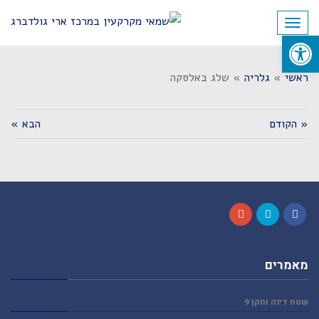
לתוכן
תפריט
פתח סרגל נגישות
ראשי
»
גלריה
»
שלג באלסקה
« הקודם
הבא »
Google+
Twitter
Facebook
מאמרים
שטח דירה ותקן 9