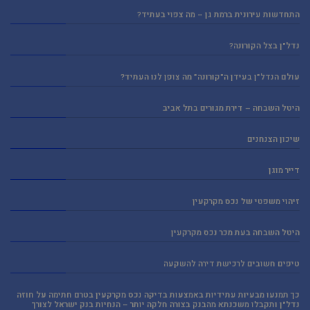
התחדשות עירונית ברמת גן – מה צפוי בעתיד?
נדל"ן בצל הקורונה?
עולם הנדל"ן בעידן ה"קורונה" מה צופן לנו העתיד?
היטל השבחה – דירת מגורים בתל אביב
שיכון הצנחנים
דייר מוגן
זיהוי משפטי של נכס מקרקעין
היטל השבחה בעת מכר נכס מקרקעין
טיפים חשובים לרכישת דירה להשקעה
כך תמנעו מבעיות עתידיות באמצעות בדיקה נכס מקרקעין בטרם חתימה על חוזה
נדל"ן ותקבלו משכנתא מהבנק בצורה חלקה יותר – הנחיות בנק ישראל לצורך