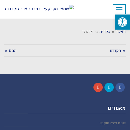
לתוכן
תפריט
פתח סרגל נגישות
ראשי
»
גלריה
»
וינטג'
« הקודם
הבא »
Google+
Twitter
Facebook
מאמרים
שטח דירה ותקן 9